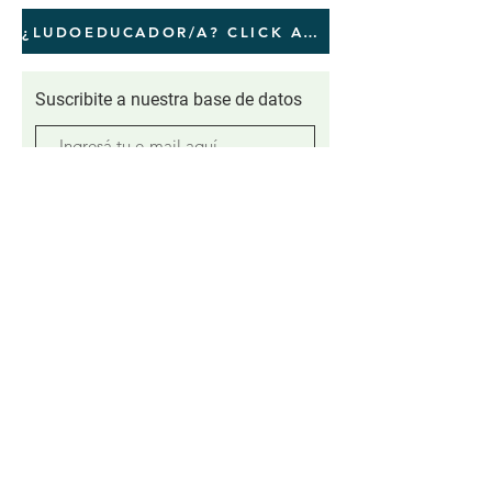
¿LUDOEDUCADOR/A? CLICK AQUI
Suscribite a nuestra base de datos
Enviar >
CONTACTO
Secretaria administrativa
secretaria@ipaargentina.org.ar
Formaciones, diseño de proyectos y
asesoramientos
ipa@ipaargentina.org.ar