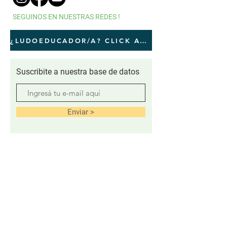
SEGUINOS EN NUESTRAS REDES !
¿LUDOEDUCADOR/A? CLICK AQUI
Suscribite a nuestra base de datos
Enviar >
CONTACTO
Secretaria administrativa
secretaria@ipaargentina.org.ar
Formaciones, diseño de proyectos y